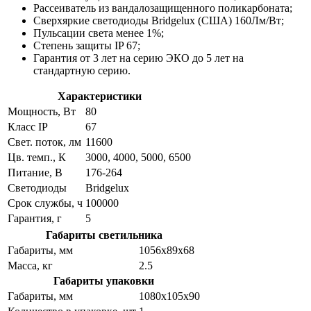
Рассеиватель из вандалозащищенного поликарбоната;
Сверхяркие светодиоды Bridgelux (США) 160Лм/Вт;
Пульсации света менее 1%;
Степень защиты IP 67;
Гарантия от 3 лет на серию ЭКО до 5 лет на
стандартную серию.
Характеристики
Мощность, Вт
80
Класс IP
67
Свет. поток, лм
11600
Цв. темп., К
3000, 4000, 5000, 6500
Питание, В
176-264
Светодиоды
Bridgelux
Срок службы, ч
100000
Гарантия, г
5
Габариты светильника
Габариты, мм
1056x89x68
Масса, кг
2.5
Габариты упаковки
Габариты, мм
1080x105x90